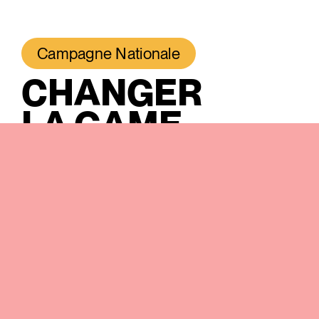
Campagne Nationale
CHANGER
LA GAME
La campagne
— Changer la game —
nous invite
à devenir des « game changers », une
expression utilisée pour décrire des
événements et des idées qui entraînent un
changement important dans les façons de faire
ou de penser dans un domaine.
Inspirée par l’univers du sport, cette campagne a
pour objectif d’ouvrir le terrain à tou·te·s, afin
que chacun·e s’y sente bienvenu·e et en